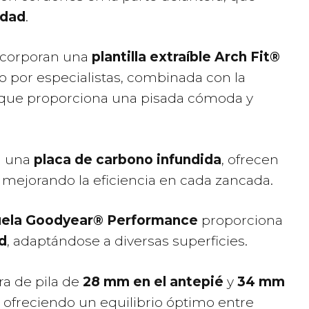
idad
.
​
ncorporan una
plantilla extraíble Arch Fit®
do por especialistas, combinada con la
 que proporciona una pisada cómoda y
n una
placa de carbono infundida
, ofrecen
, mejorando la eficiencia en cada zancada.
​
uela Goodyear® Performance
proporciona
d
, adaptándose a diversas superficies.
​
ra de pila de
28 mm en el antepié
y
34 mm
, ofreciendo un equilibrio óptimo entre