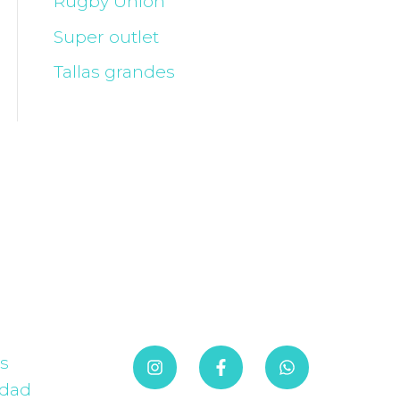
Rugby Union
Super outlet
Tallas grandes
es
idad