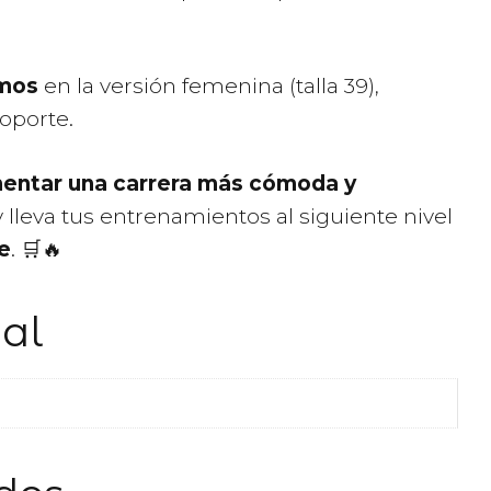
amos
en la versión femenina (talla 39),
soporte.
​
mentar una carrera más cómoda y
 lleva tus entrenamientos al siguiente nivel
e
. 🛒🔥
al