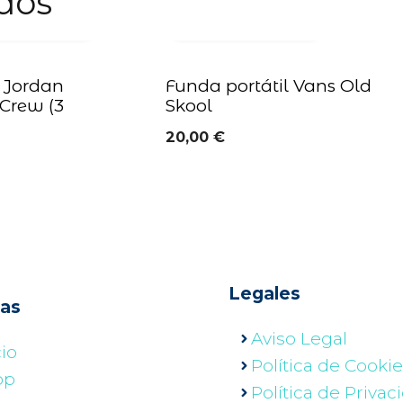
dos
AR OPCIONES
AÑADIR AL CARRITO
s Jordan
Funda portátil Vans Old
 Crew (3
Skool
20,00
€
Legales
nas
Aviso Legal
cio
Política de Cooki
op
Política de Privac