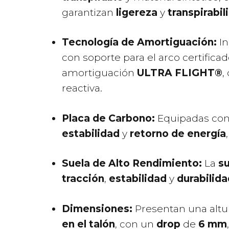
garantizan
ligereza
y
transpirabil
Tecnología de Amortiguación:
I
con soporte para el arco certifica
amortiguación
ULTRA FLIGHT®
,
reactiva.
​
Placa de Carbono:
Equipadas co
estabilidad
y
retorno de energía
Suela de Alto Rendimiento:
La
s
tracción
,
estabilidad
y
durabilida
Dimensiones:
Presentan una altu
en el talón
, con un
drop
de
6 mm