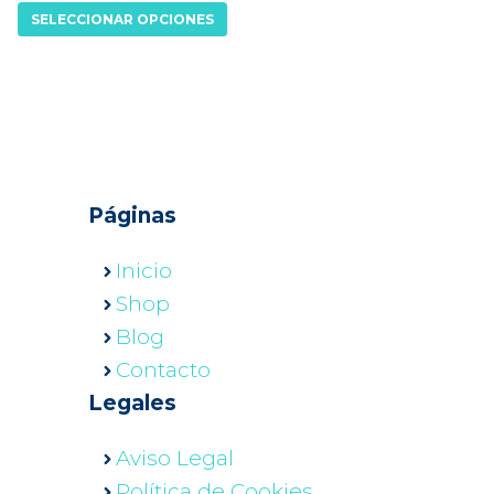
elegir
SELECCIONAR OPCIONES
variantes.
en
Las
la
opciones
página
se
de
pueden
producto
elegir
Páginas
en
la
Inicio
página
Shop
de
Blog
producto
Contacto
Legales
Aviso Legal
Política de Cookies