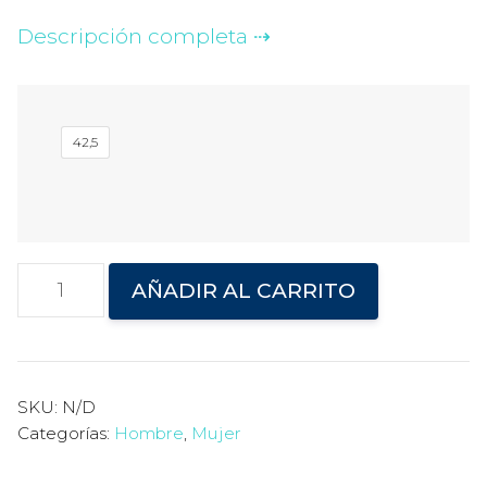
Descripción completa
42,5
Adidas
AÑADIR AL CARRITO
Rivalry
Hi
x
The
SKU:
N/D
Categorías:
Hombre
,
Mujer
Simpsons
cantidad