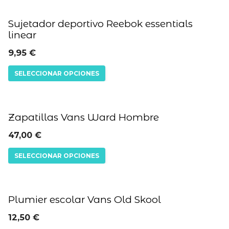
Este
producto
Sujetador deportivo Reebok essentials
linear
tiene
múltiples
9,95
€
variantes.
SELECCIONAR OPCIONES
Las
opciones
Este
se
producto
Zapatillas Vans Ward Hombre
pueden
tiene
47,00
€
elegir
múltiples
SELECCIONAR OPCIONES
en
variantes.
la
Las
Este
página
opciones
producto
Plumier escolar Vans Old Skool
de
se
tiene
12,50
€
producto
pueden
múltiples