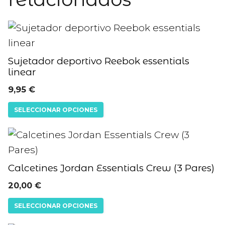
Este
producto
tiene
Sujetador deportivo Reebok essentials
linear
múltiples
variantes.
9,95
€
Las
SELECCIONAR OPCIONES
opciones
se
Este
pueden
producto
elegir
tiene
Calcetines Jordan Essentials Crew (3 Pares)
en
múltiples
20,00
€
la
variantes.
SELECCIONAR OPCIONES
página
Las
de
opciones