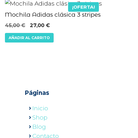
¡OFERTA!
producto
se
Mochila Adidas clásica 3 stripes
pueden
El
El
45,00
€
27,00
€
elegir
precio
precio
en
AÑADIR AL CARRITO
original
actual
la
era:
es:
página
45,00 €.
27,00 €.
de
producto
Páginas
Inicio
Shop
Blog
Contacto