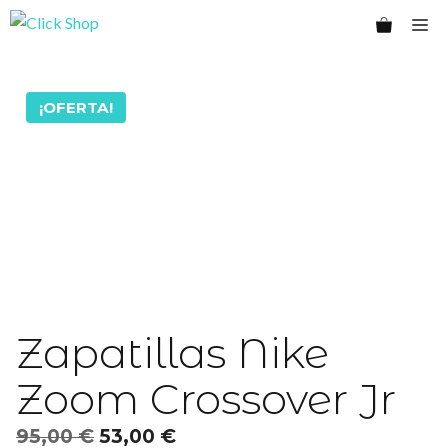
Saltar
Me
al
contenido
¡OFERTA!
Zapatillas Nike
Zoom Crossover Jr
El
El
95,00
€
53,00
€