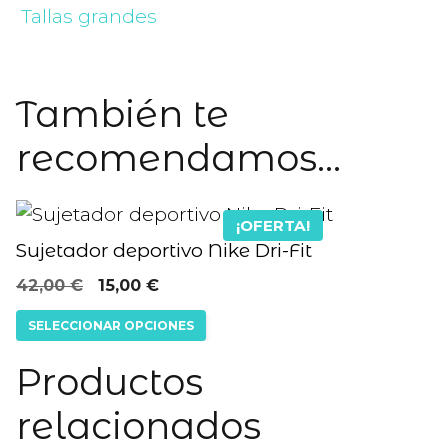
Tallas grandes
También te
recomendamos…
Este
¡OFERTA!
producto
Sujetador deportivo Nike Dri-Fit
tiene
El
El
42,00
€
15,00
€
múltiples
precio
precio
SELECCIONAR OPCIONES
variantes.
original
actual
Las
era:
es:
Productos
42,00 €.
15,00 €.
opciones
relacionados
se