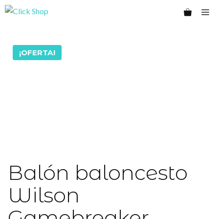
Saltar
Me
al
contenido
¡OFERTA!
Balón baloncesto
Wilson
Gamebreaker