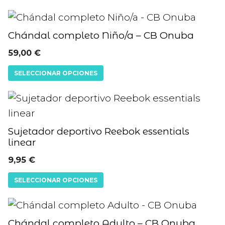
pueden
Este
elegir
producto
en
Chándal completo Niño/a – CB Onuba
tiene
la
59,00
€
múltiples
página
SELECCIONAR OPCIONES
variantes.
de
Las
producto
Este
opciones
producto
se
tiene
Sujetador deportivo Reebok essentials
pueden
linear
múltiples
elegir
variantes.
9,95
€
en
Las
SELECCIONAR OPCIONES
la
opciones
página
se
Este
de
pueden
producto
Chándal completo Adulto – CB Onuba