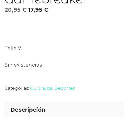
El
El
20,95
€
17,95
€
precio
precio
original
actual
era:
es:
20,95 €.
17,95 €.
Talla 7
Sin existencias
Categorías:
CB Onuba
,
Deportes
Descripción