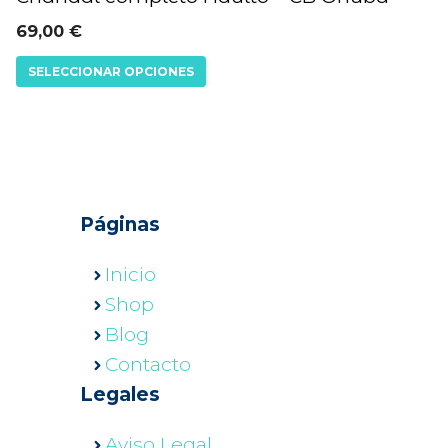
producto
elegir
tiene
69,00
€
en
múltiples
SELECCIONAR OPCIONES
la
variantes.
página
Las
de
opciones
producto
se
pueden
Páginas
elegir
en
Inicio
la
Shop
página
Blog
de
Contacto
producto
Legales
Aviso Legal